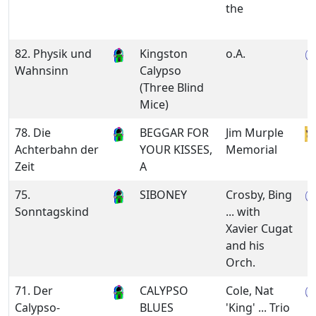
the
82. Physik und
Kingston
o.A.
Wahnsinn
Calypso
(Three Blind
Mice)
78. Die
BEGGAR FOR
Jim Murple
Achterbahn der
YOUR KISSES,
Memorial
Zeit
A
75.
SIBONEY
Crosby, Bing
Sonntagskind
... with
Xavier Cugat
and his
Orch.
71. Der
CALYPSO
Cole, Nat
Calypso-
BLUES
'King' ... Trio