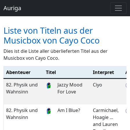
Auriga
Liste von Titeln aus der
Musicbox von Cayo Coco
Dies ist die Liste aller überlieferten Titel aus der
Musicbox von Cayo Coco.
Abenteuer
Titel
Interpret
A
82. Physik und
Jazzy Mood
Ciyo
Wahnsinn
For Love
82. Physik und
Am I Blue?
Carmichael,
Wahnsinn
Hoagie ...
and Lauren