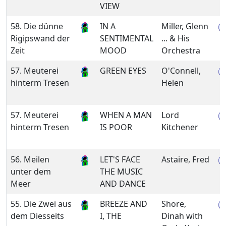
VIEW
58. Die dünne
IN A
Miller, Glenn
Rigipswand der
SENTIMENTAL
... & His
Zeit
MOOD
Orchestra
57. Meuterei
GREEN EYES
O'Connell,
hinterm Tresen
Helen
57. Meuterei
WHEN A MAN
Lord
hinterm Tresen
IS POOR
Kitchener
56. Meilen
LET'S FACE
Astaire, Fred
unter dem
THE MUSIC
Meer
AND DANCE
55. Die Zwei aus
BREEZE AND
Shore,
dem Diesseits
I, THE
Dinah with