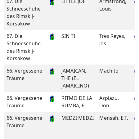
67. Die
LITTLE JOE
Armstrong,
Schneeschuhe
Louis
des Rimskij-
Korsakow
67. Die
SIN TI
Tres Reyes,
Schneeschuhe
los
des Rimskij-
Korsakow
66. Vergessene
JAMAICAN,
Machito
Träume
THE (EL
JAMAICINO)
66. Vergessene
RITMO DE LA
Azpiazu,
Träume
RUMBA, EL
Don
66. Vergessene
MEDZI MEDZI
Mensah, E.T.
Träume