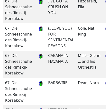
67. Die
I'VE GOT A
Fitzgerald,
Schneeschuhe
CRUSH ON
Ella
des Rimskij-
YOU
Korsakow
67. Die
(I LOVE YOU)
Cole, Nat
Schneeschuhe
FOR
King
des Rimskij-
SENTIMENTAL
Korsakow
REASONS
67. Die
CABANA IN
Miller, Glenn
Schneeschuhe
HAVANA, A
... and his
des Rimskij-
Orchestra
Korsakow
67. Die
BARBWIRE
Dean, Nora
Schneeschuhe
des Rimskij-
Korsakow