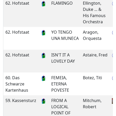
62. Hofstaat
FLAMINGO
Ellington,
Duke ... &
His Famous
Orchestra
62. Hofstaat
YO TENGO
Aragon,
UNA MUNECA
Orquesta
62. Hofstaat
ISN'T IT A
Astaire, Fred
LOVELY DAY
60. Das
FEMEIA,
Botez, Titi
Schwarze
ETERNA
Kartenhaus
POVESTE
59. Kassensturz
FROM A
Mitchum,
LOGICAL
Robert
POINT OF