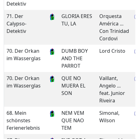
Detektiv
71. Der
GLORIA ERES
Orquesta
Calypso-
TU, LA
América ...
Detektiv
Con Trinidad
Cordovi
70. Der Orkan
DUMB BOY
Lord Cristo
im Wasserglas
AND THE
PARROT
70. Der Orkan
QUE NO
Vaillant,
im Wasserglas
MUERA EL
Angelo ...
SON
feat. Junior
Riveira
68. Mein
NEM VEM
Simonal,
schönstes
QUE NAO
Wilson
Ferienerlebnis
TEM