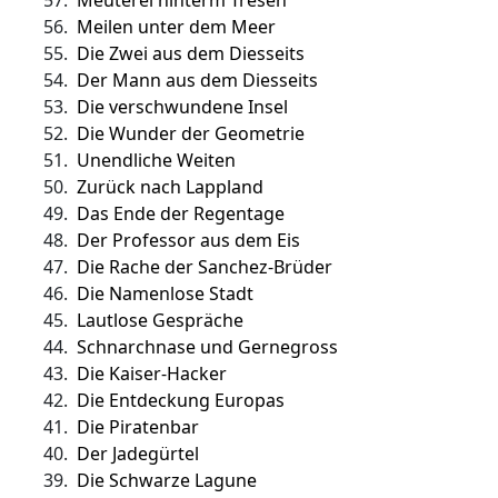
57.
Meuterei hinterm Tresen
56.
Meilen unter dem Meer
55.
Die Zwei aus dem Diesseits
54.
Der Mann aus dem Diesseits
53.
Die verschwundene Insel
52.
Die Wunder der Geometrie
51.
Unendliche Weiten
50.
Zurück nach Lappland
49.
Das Ende der Regentage
48.
Der Professor aus dem Eis
47.
Die Rache der Sanchez-Brüder
46.
Die Namenlose Stadt
45.
Lautlose Gespräche
44.
Schnarchnase und Gernegross
43.
Die Kaiser-Hacker
42.
Die Entdeckung Europas
41.
Die Piratenbar
40.
Der Jadegürtel
39.
Die Schwarze Lagune