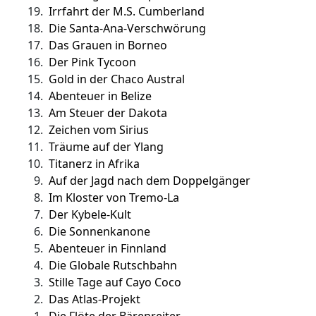
19.
Irrfahrt der M.S. Cumberland
18.
Die Santa-Ana-Verschwörung
17.
Das Grauen in Borneo
16.
Der Pink Tycoon
15.
Gold in der Chaco Austral
14.
Abenteuer in Belize
13.
Am Steuer der Dakota
12.
Zeichen vom Sirius
11.
Träume auf der Ylang
10.
Titanerz in Afrika
9.
Auf der Jagd nach dem Doppelgänger
8.
Im Kloster von Tremo-La
7.
Der Kybele-Kult
6.
Die Sonnenkanone
5.
Abenteuer in Finnland
4.
Die Globale Rutschbahn
3.
Stille Tage auf Cayo Coco
2.
Das Atlas-Projekt