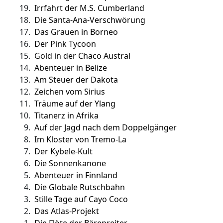
19.
Irrfahrt der M.S. Cumberland
18.
Die Santa-Ana-Verschwörung
17.
Das Grauen in Borneo
16.
Der Pink Tycoon
15.
Gold in der Chaco Austral
14.
Abenteuer in Belize
13.
Am Steuer der Dakota
12.
Zeichen vom Sirius
11.
Träume auf der Ylang
10.
Titanerz in Afrika
9.
Auf der Jagd nach dem Doppelgänger
8.
Im Kloster von Tremo-La
7.
Der Kybele-Kult
6.
Die Sonnenkanone
5.
Abenteuer in Finnland
4.
Die Globale Rutschbahn
3.
Stille Tage auf Cayo Coco
2.
Das Atlas-Projekt