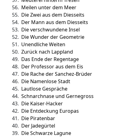
57.
Meuterei hinterm Tresen
56.
Meilen unter dem Meer
55.
Die Zwei aus dem Diesseits
54.
Der Mann aus dem Diesseits
53.
Die verschwundene Insel
52.
Die Wunder der Geometrie
51.
Unendliche Weiten
50.
Zurück nach Lappland
49.
Das Ende der Regentage
48.
Der Professor aus dem Eis
47.
Die Rache der Sanchez-Brüder
46.
Die Namenlose Stadt
45.
Lautlose Gespräche
44.
Schnarchnase und Gernegross
43.
Die Kaiser-Hacker
42.
Die Entdeckung Europas
41.
Die Piratenbar
40.
Der Jadegürtel
39.
Die Schwarze Lagune