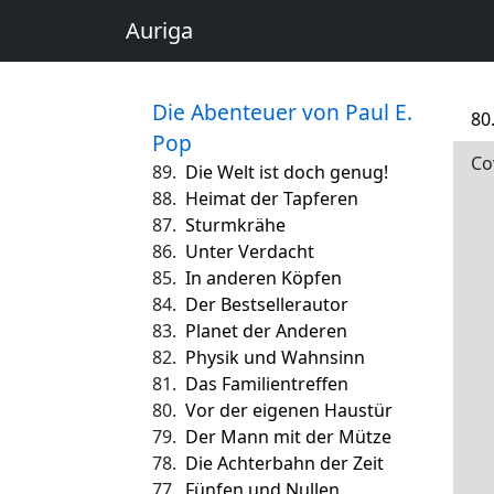
Auriga
Die Abenteuer von Paul E.
80
Pop
Co
89.
Die Welt ist doch genug!
88.
Heimat der Tapferen
87.
Sturmkrähe
86.
Unter Verdacht
85.
In anderen Köpfen
84.
Der Bestsellerautor
83.
Planet der Anderen
82.
Physik und Wahnsinn
81.
Das Familientreffen
80.
Vor der eigenen Haustür
79.
Der Mann mit der Mütze
78.
Die Achterbahn der Zeit
77.
Fünfen und Nullen