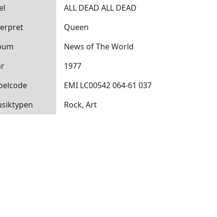
el
ALL DEAD ALL DEAD
terpret
Queen
bum
News of The World
hr
1977
belcode
EMI LC00542 064-61 037
siktypen
Rock, Art