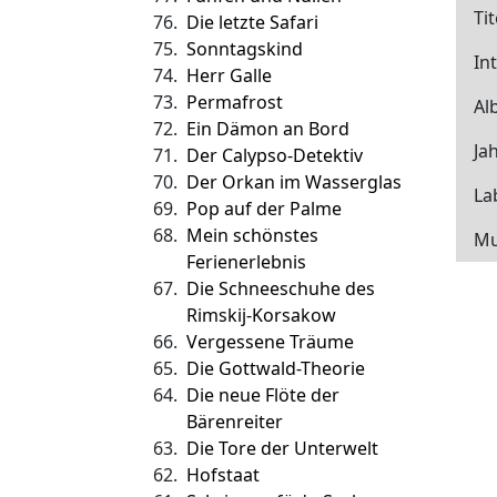
Tit
76.
Die letzte Safari
75.
Sonntagskind
In
74.
Herr Galle
73.
Permafrost
Al
72.
Ein Dämon an Bord
Ja
71.
Der Calypso-Detektiv
70.
Der Orkan im Wasserglas
La
69.
Pop auf der Palme
68.
Mein schönstes
Mu
Ferienerlebnis
67.
Die Schneeschuhe des
Rimskij-Korsakow
66.
Vergessene Träume
65.
Die Gottwald-Theorie
64.
Die neue Flöte der
Bärenreiter
63.
Die Tore der Unterwelt
62.
Hofstaat