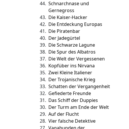
44.
Schnarchnase und
Gernegross
43.
Die Kaiser-Hacker
42.
Die Entdeckung Europas
41.
Die Piratenbar
40.
Der Jadegürtel
39.
Die Schwarze Lagune
38.
Die Spur des Albatros
37.
Die Welt der Vergessenen
36.
Kopfüber ins Nirvana
35.
Zwei Kleine Italiener
34.
Der Trojanische Krieg
33.
Schatten der Vergangenheit
32.
Gefiederte Freunde
31.
Das Schiff der Duppies
30.
Der Turm am Ende der Welt
29.
Auf der Flucht
28.
Vier falsche Detektive
27.
Vagabunden der