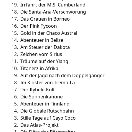
19.
Irrfahrt der M.S. Cumberland
18.
Die Santa-Ana-Verschwörung
17.
Das Grauen in Borneo
16.
Der Pink Tycoon
15.
Gold in der Chaco Austral
14.
Abenteuer in Belize
13.
Am Steuer der Dakota
12.
Zeichen vom Sirius
11.
Träume auf der Ylang
10.
Titanerz in Afrika
9.
Auf der Jagd nach dem Doppelgänger
8.
Im Kloster von Tremo-La
7.
Der Kybele-Kult
6.
Die Sonnenkanone
5.
Abenteuer in Finnland
4.
Die Globale Rutschbahn
3.
Stille Tage auf Cayo Coco
2.
Das Atlas-Projekt