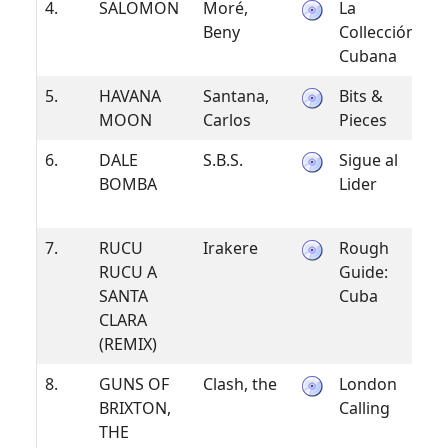
4.
SALOMON
Moré,
La
1
Beny
Collección
Cubana
5.
HAVANA
Santana,
Bits &
1
MOON
Carlos
Pieces
6.
DALE
S.B.S.
Sigue al
2
BOMBA
Lider
7.
RUCU
Irakere
Rough
19
RUCU A
Guide:
SANTA
Cuba
CLARA
(REMIX)
8.
GUNS OF
Clash, the
London
1
BRIXTON,
Calling
THE