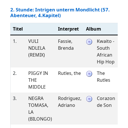
2. Stunde: Intrigen unterm Mondlicht (57.
Abenteuer, 4.Kapitel)
Titel
Interpret
Album
J
1.
VULI
Fassie,
Kwaito -
2
NDLELA
Brenda
South
(REMIX)
African
Hip Hop
2.
PIGGY IN
Rutles, the
The
1
THE
Rutles
MIDDLE
3.
NEGRA
Rodriguez,
Corazon
1
TOMASA,
Adriano
de Son
LA
(BILONGO)