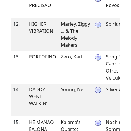
PRECISAO
Povos
12.
HIGHER
Marley, Ziggy
Spirit of M
VIBRATION
... & The
Melody
Makers
13.
PORTOFINO
Zero, Karl
Song For
Cabriolets
Otros Tipo
Veiculos
14.
DADDY
Young, Neil
Silver & Go
WENT
WALKIN'
15.
HE MANAO
Kalama's
Noch mehr
EALONA
Quartet
Sommer-M