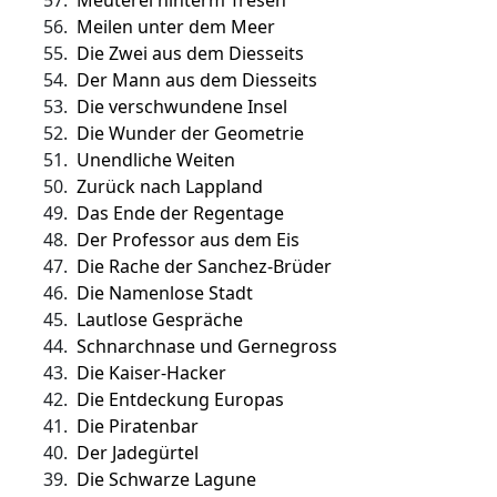
57.
Meuterei hinterm Tresen
56.
Meilen unter dem Meer
55.
Die Zwei aus dem Diesseits
54.
Der Mann aus dem Diesseits
53.
Die verschwundene Insel
52.
Die Wunder der Geometrie
51.
Unendliche Weiten
50.
Zurück nach Lappland
49.
Das Ende der Regentage
48.
Der Professor aus dem Eis
47.
Die Rache der Sanchez-Brüder
46.
Die Namenlose Stadt
45.
Lautlose Gespräche
44.
Schnarchnase und Gernegross
43.
Die Kaiser-Hacker
42.
Die Entdeckung Europas
41.
Die Piratenbar
40.
Der Jadegürtel
39.
Die Schwarze Lagune