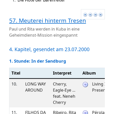
1.
Die Flöte der Bärenreiter
57. Meuterei hinterm Tresen
Paul und Rita werden in Kuba in eine
Geheimdienst-Mission eingespannt
4. Kapitel, gesendet am 23.07.2000
1. Stunde: In der Sandburg
Titel
Interpret
Album
10.
LONG WAY
Cherry,
Living In T
AROUND
Eagle-Eye ...
Present Fu
feat. Neneh
Cherry
11.
FILHOS DA
Ribeiro, Rita
Pérolas Ao