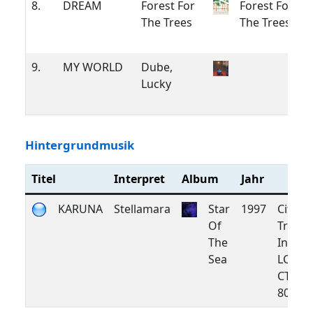
8.
DREAM
Forest For
Forest For
The Trees
The Trees
9.
MY WORLD
Dube,
Lucky
Hintergrundmusik
Titel
Interpret
Album
Jahr
KARUNA
Stellamara
Star
1997
City of
Of
Tribes
The
Intuiti
Sea
LC290
CTR
8016 2