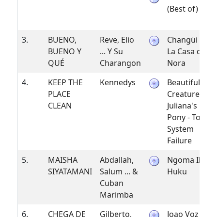
(Best of)
3.
BUENO,
Reve, Elio
Changüi en
BUENO Y
... Y Su
La Casa de
QUÉ
Charangon
Nora
4.
KEEP THE
Kennedys
Beautiful
PLACE
Creature/
CLEAN
Juliana's
Pony - Total
System
Failure
5.
MAISHA
Abdallah,
Ngoma Iko
SIYATAMANI
Salum ... &
Huku
Cuban
Marimba
6.
CHEGA DE
Gilberto,
Joao Voz e