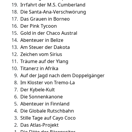
19.
Irrfahrt der M.S. Cumberland
18.
Die Santa-Ana-Verschwörung
17.
Das Grauen in Borneo
16.
Der Pink Tycoon
15.
Gold in der Chaco Austral
14.
Abenteuer in Belize
13.
Am Steuer der Dakota
12.
Zeichen vom Sirius
11.
Träume auf der Ylang
10.
Titanerz in Afrika
9.
Auf der Jagd nach dem Doppelgänger
8.
Im Kloster von Tremo-La
7.
Der Kybele-Kult
6.
Die Sonnenkanone
5.
Abenteuer in Finnland
4.
Die Globale Rutschbahn
3.
Stille Tage auf Cayo Coco
2.
Das Atlas-Projekt