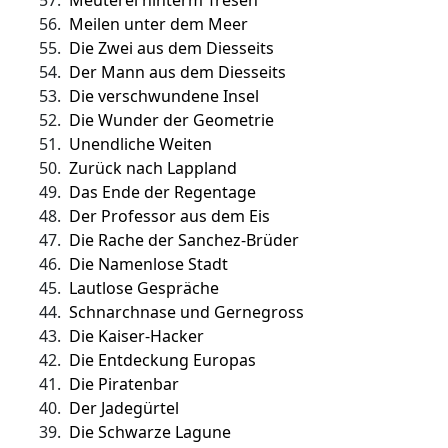
57.
Meuterei hinterm Tresen
56.
Meilen unter dem Meer
55.
Die Zwei aus dem Diesseits
54.
Der Mann aus dem Diesseits
53.
Die verschwundene Insel
52.
Die Wunder der Geometrie
51.
Unendliche Weiten
50.
Zurück nach Lappland
49.
Das Ende der Regentage
48.
Der Professor aus dem Eis
47.
Die Rache der Sanchez-Brüder
46.
Die Namenlose Stadt
45.
Lautlose Gespräche
44.
Schnarchnase und Gernegross
43.
Die Kaiser-Hacker
42.
Die Entdeckung Europas
41.
Die Piratenbar
40.
Der Jadegürtel
39.
Die Schwarze Lagune