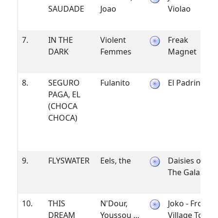
SAUDADE
Joao
Violao
7.
IN THE
Violent
Freak
DARK
Femmes
Magnet
8.
SEGURO
Fulanito
El Padrino
PAGA, EL
(CHOCA
CHOCA)
9.
FLYSWATER
Eels, the
Daisies of
The Galaxy
10.
THIS
N'Dour,
Joko - From
DREAM
Youssou ...
Village To