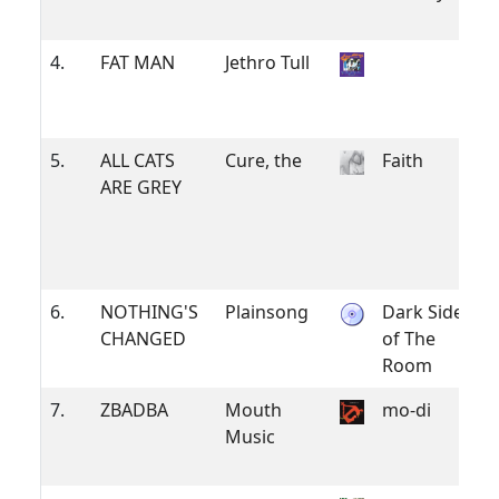
4.
FAT MAN
Jethro Tull
5.
ALL CATS
Cure, the
Faith
ARE GREY
6.
NOTHING'S
Plainsong
Dark Side
CHANGED
of The
Room
7.
ZBADBA
Mouth
mo-di
Music