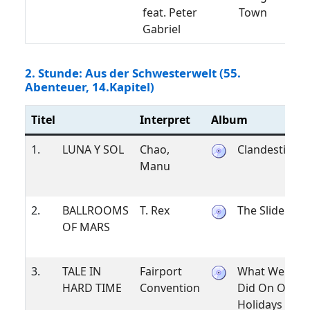
feat. Peter
Town
Gabriel
2. Stunde: Aus der Schwesterwelt (55.
Abenteuer, 14.Kapitel)
Titel
Interpret
Album
1.
LUNA Y SOL
Chao,
Clandestino
Manu
2.
BALLROOMS
T. Rex
The Slider
OF MARS
3.
TALE IN
Fairport
What We
HARD TIME
Convention
Did On Our
Holidays