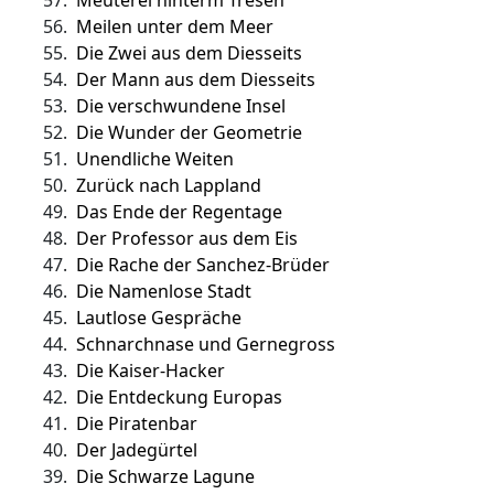
57.
Meuterei hinterm Tresen
56.
Meilen unter dem Meer
55.
Die Zwei aus dem Diesseits
54.
Der Mann aus dem Diesseits
53.
Die verschwundene Insel
52.
Die Wunder der Geometrie
51.
Unendliche Weiten
50.
Zurück nach Lappland
49.
Das Ende der Regentage
48.
Der Professor aus dem Eis
47.
Die Rache der Sanchez-Brüder
46.
Die Namenlose Stadt
45.
Lautlose Gespräche
44.
Schnarchnase und Gernegross
43.
Die Kaiser-Hacker
42.
Die Entdeckung Europas
41.
Die Piratenbar
40.
Der Jadegürtel
39.
Die Schwarze Lagune