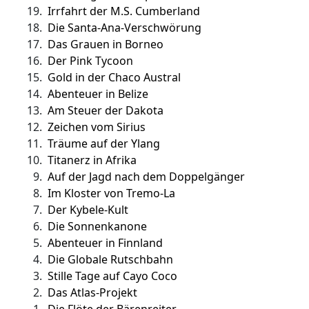
19.
Irrfahrt der M.S. Cumberland
18.
Die Santa-Ana-Verschwörung
17.
Das Grauen in Borneo
16.
Der Pink Tycoon
15.
Gold in der Chaco Austral
14.
Abenteuer in Belize
13.
Am Steuer der Dakota
12.
Zeichen vom Sirius
11.
Träume auf der Ylang
10.
Titanerz in Afrika
9.
Auf der Jagd nach dem Doppelgänger
8.
Im Kloster von Tremo-La
7.
Der Kybele-Kult
6.
Die Sonnenkanone
5.
Abenteuer in Finnland
4.
Die Globale Rutschbahn
3.
Stille Tage auf Cayo Coco
2.
Das Atlas-Projekt