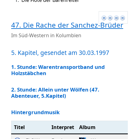
1.
Die Flöte der Bärenreiter
47. Die Rache der Sanchez-Brüder
Im Süd-Western in Kolumbien
5. Kapitel, gesendet am 30.03.1997
1. Stunde: Warentransportband und
Holzstäbchen
2. Stunde: Allein unter Wölfen (47.
Abenteuer, 5.Kapitel)
Hintergrundmusik
Titel
Interpret
Album
Ja