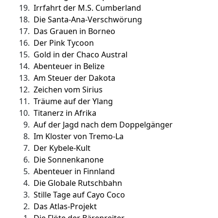
19.
Irrfahrt der M.S. Cumberland
18.
Die Santa-Ana-Verschwörung
17.
Das Grauen in Borneo
16.
Der Pink Tycoon
15.
Gold in der Chaco Austral
14.
Abenteuer in Belize
13.
Am Steuer der Dakota
12.
Zeichen vom Sirius
11.
Träume auf der Ylang
10.
Titanerz in Afrika
9.
Auf der Jagd nach dem Doppelgänger
8.
Im Kloster von Tremo-La
7.
Der Kybele-Kult
6.
Die Sonnenkanone
5.
Abenteuer in Finnland
4.
Die Globale Rutschbahn
3.
Stille Tage auf Cayo Coco
2.
Das Atlas-Projekt