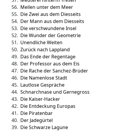
57.
Meuterei hinterm Tresen
56.
Meilen unter dem Meer
55.
Die Zwei aus dem Diesseits
54.
Der Mann aus dem Diesseits
53.
Die verschwundene Insel
52.
Die Wunder der Geometrie
51.
Unendliche Weiten
50.
Zurück nach Lappland
49.
Das Ende der Regentage
48.
Der Professor aus dem Eis
47.
Die Rache der Sanchez-Brüder
46.
Die Namenlose Stadt
45.
Lautlose Gespräche
44.
Schnarchnase und Gernegross
43.
Die Kaiser-Hacker
42.
Die Entdeckung Europas
41.
Die Piratenbar
40.
Der Jadegürtel
39.
Die Schwarze Lagune