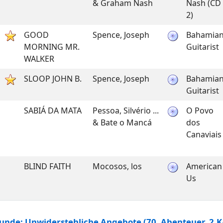
& Graham Nash
Nash (CD
2)
GOOD
Spence, Joseph
Bahamia
MORNING MR.
Guitarist
WALKER
SLOOP JOHN B.
Spence, Joseph
Bahamia
Guitarist
SABIÁ DA MATA
Pessoa, Silvério ...
O Povo
& Bate o Mancá
dos
Canaviais
BLIND FAITH
Mocosos, los
American
Us
tunde: Unwiderstehliche Angebote (70. Abenteuer, 2.K