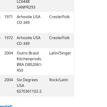
LC6448
SANPR293
n
1971
Arhoolie USA
Creole/Folk
CD-349
n
1972
Arhoolie USA
Creole/Folk
CD-349
2004
Outro Brasil
Latin/Singer
Kitchenprods.
BRA OB52061-
450
2004
Six Degrees
Rock/Latin
USA
6570361102-2
apitel)