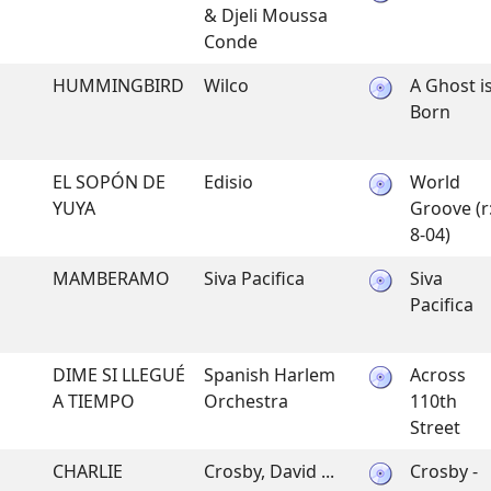
& Djeli Moussa
Conde
HUMMINGBIRD
Wilco
A Ghost i
Born
EL SOPÓN DE
Edisio
World
YUYA
Groove (r
8-04)
MAMBERAMO
Siva Pacifica
Siva
Pacifica
DIME SI LLEGUÉ
Spanish Harlem
Across
A TIEMPO
Orchestra
110th
Street
CHARLIE
Crosby, David ...
Crosby -