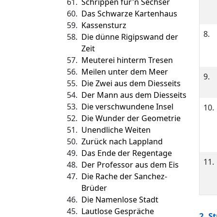
61.
Schrippen für'n Sechser
60.
Das Schwarze Kartenhaus
59.
Kassensturz
8.
58.
Die dünne Rigipswand der
Zeit
57.
Meuterei hinterm Tresen
56.
Meilen unter dem Meer
9.
55.
Die Zwei aus dem Diesseits
54.
Der Mann aus dem Diesseits
53.
Die verschwundene Insel
10.
52.
Die Wunder der Geometrie
51.
Unendliche Weiten
50.
Zurück nach Lappland
49.
Das Ende der Regentage
11.
48.
Der Professor aus dem Eis
47.
Die Rache der Sanchez-
Brüder
46.
Die Namenlose Stadt
45.
Lautlose Gespräche
2. S