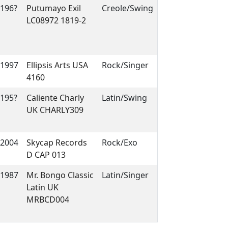
196?
Putumayo Exil
Creole/Swing
LC08972 1819-2
1997
Ellipsis Arts USA
Rock/Singer
4160
195?
Caliente Charly
Latin/Swing
UK CHARLY309
2004
Skycap Records
Rock/Exo
D CAP 013
1987
Mr. Bongo Classic
Latin/Singer
Latin UK
MRBCD004