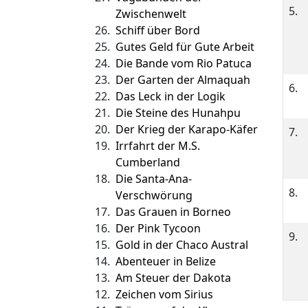
5.
Zwischenwelt
26.
Schiff über Bord
25.
Gutes Geld für Gute Arbeit
24.
Die Bande vom Rio Patuca
23.
Der Garten der Almaquah
6.
22.
Das Leck in der Logik
21.
Die Steine des Hunahpu
20.
Der Krieg der Karapo-Käfer
7.
19.
Irrfahrt der M.S.
Cumberland
18.
Die Santa-Ana-
8.
Verschwörung
17.
Das Grauen in Borneo
16.
Der Pink Tycoon
9.
15.
Gold in der Chaco Austral
14.
Abenteuer in Belize
13.
Am Steuer der Dakota
12.
Zeichen vom Sirius