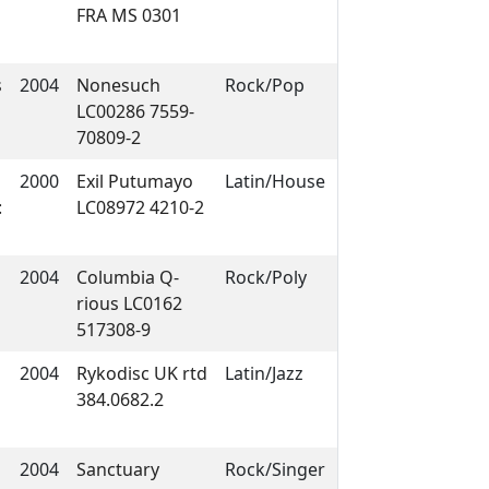
FRA MS 0301
s
2004
Nonesuch
Rock/Pop
LC00286 7559-
70809-2
2000
Exil Putumayo
Latin/House
:
LC08972 4210-2
2004
Columbia Q-
Rock/Poly
rious LC0162
517308-9
2004
Rykodisc UK rtd
Latin/Jazz
384.0682.2
2004
Sanctuary
Rock/Singer