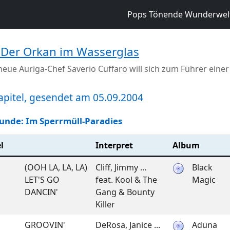
Pops Tönende Wunderwel
 Der Orkan im Wasserglas
neue Auriga-Chef Saverio Cuffaro will sich zum Führer ei
Kapitel, gesendet am 05.09.2004
tunde: Im Sperrmüll-Paradies
l
Interpret
Album
(OOH LA, LA, LA)
Cliff, Jimmy ...
Black
LET'S GO
feat. Kool & The
Magic
DANCIN'
Gang & Bounty
Killer
GROOVIN'
DeRosa, Janice ...
Aduna