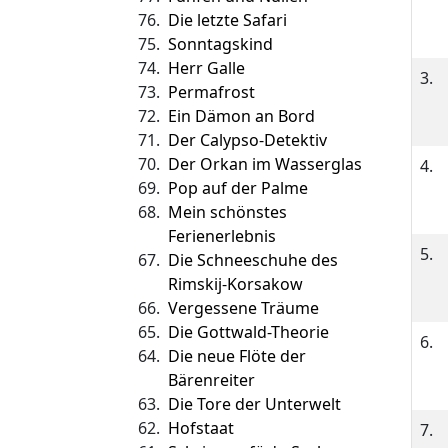
76.
Die letzte Safari
75.
Sonntagskind
74.
Herr Galle
3.
73.
Permafrost
72.
Ein Dämon an Bord
71.
Der Calypso-Detektiv
70.
Der Orkan im Wasserglas
4.
69.
Pop auf der Palme
68.
Mein schönstes
Ferienerlebnis
5.
67.
Die Schneeschuhe des
Rimskij-Korsakow
66.
Vergessene Träume
65.
Die Gottwald-Theorie
6.
64.
Die neue Flöte der
Bärenreiter
63.
Die Tore der Unterwelt
62.
Hofstaat
7.