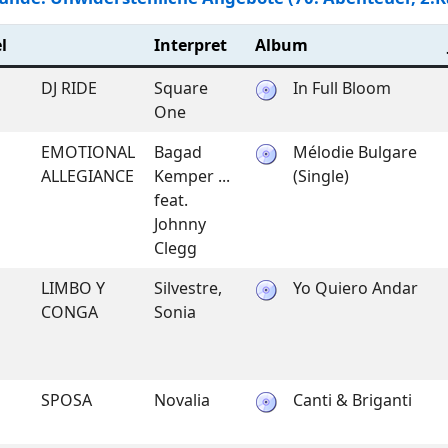
l
Interpret
Album
DJ RIDE
Square
In Full Bloom
One
EMOTIONAL
Bagad
Mélodie Bulgare
ALLEGIANCE
Kemper ...
(Single)
feat.
Johnny
Clegg
LIMBO Y
Silvestre,
Yo Quiero Andar
CONGA
Sonia
SPOSA
Novalia
Canti & Briganti