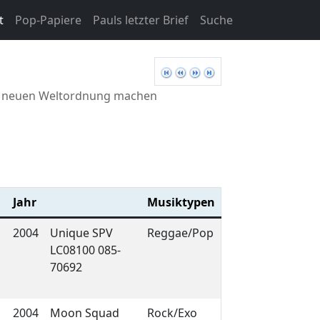
t
Pop-Papiere
Pauls letzter Brief
Suche
ner neuen Weltordnung machen
Jahr
Musiktypen
2004
Unique SPV
Reggae/Pop
LC08100 085-
70692
2004
Moon Squad
Rock/Exo