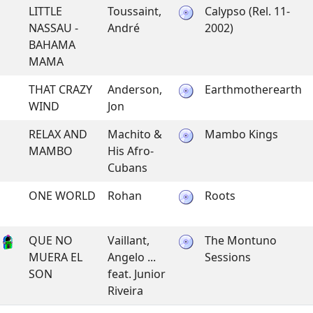
LITTLE
Toussaint,
Calypso (Rel. 11-
NASSAU -
André
2002)
BAHAMA
MAMA
THAT CRAZY
Anderson,
Earthmotherearth
WIND
Jon
RELAX AND
Machito &
Mambo Kings
MAMBO
His Afro-
Cubans
ONE WORLD
Rohan
Roots
QUE NO
Vaillant,
The Montuno
MUERA EL
Angelo ...
Sessions
SON
feat. Junior
Riveira