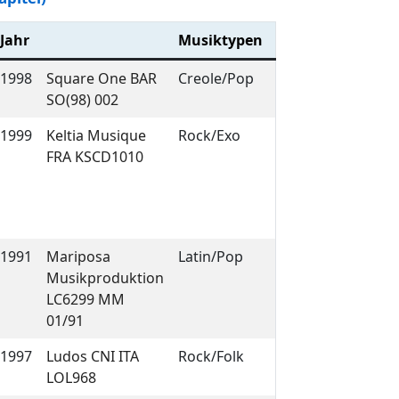
Jahr
Musiktypen
1998
Square One BAR
Creole/Pop
SO(98) 002
1999
Keltia Musique
Rock/Exo
FRA KSCD1010
1991
Mariposa
Latin/Pop
Musikproduktion
LC6299 MM
01/91
1997
Ludos CNI ITA
Rock/Folk
LOL968