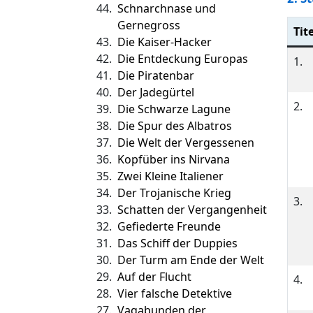
44.
Schnarchnase und
Gernegross
Tite
43.
Die Kaiser-Hacker
42.
Die Entdeckung Europas
1.
41.
Die Piratenbar
40.
Der Jadegürtel
2.
39.
Die Schwarze Lagune
38.
Die Spur des Albatros
37.
Die Welt der Vergessenen
36.
Kopfüber ins Nirvana
35.
Zwei Kleine Italiener
34.
Der Trojanische Krieg
3.
33.
Schatten der Vergangenheit
32.
Gefiederte Freunde
31.
Das Schiff der Duppies
30.
Der Turm am Ende der Welt
29.
Auf der Flucht
4.
28.
Vier falsche Detektive
27.
Vagabunden der