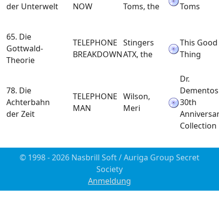
der Unterwelt
NOW
Toms, the
Toms
65. Die
TELEPHONE
Stingers
This Good
Gottwald-
BREAKDOWN
ATX, the
Thing
Theorie
Dr.
78. Die
Dementos
TELEPHONE
Wilson,
Achterbahn
30th
MAN
Meri
der Zeit
Anniversa
Collection
© 1998 - 2026 Nasbrill Soft / Auriga Group Secret
Society
Anmeldung