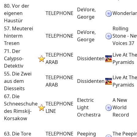
80. Vor der
DeVore,
eigenen
TELEPHONE
Wonderla
George
Haustür
57. Meuterei
Rolling
DeVore,
hinterm
TELEPHONE
Stone - N
George
Tresen
Voices 37
71. Der
TELEPHONE
Live At Th
Calypso-
Dissidenten
ARAB
Pyramids
Detektiv
55. Die Zwei
TELEPHONE
Live At Th
aus dem
Dissidenten
ARAB
Pyramids
Diesseits
67. Die
Electric
A New
Schneeschuhe
TELEPHONE
Light
World
des Rimskij-
LINE
Orchestra
Record
Korsakow
63. Die Tore
TELEPHONE
Peeping
The Peepi