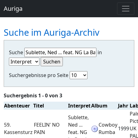
Auriga
Suche im Auriga-Archiv
Suche
in
Suchergebnisse pro Seite
Suchergebnis 1 - 0 von 3
Abenteuer
Titel
Interpret
Album
Jahr
Lab
Pa
Sublette,
Pic
59.
FEELIN' NO
Ned ...
Cowboy
1999
UK
Kassensturz
PAIN
feat. NG
Rumba
PA