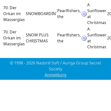
A
70. Der
Pearlfishers,
Sunflower
Orkan im
SNOWBOARDIN'
2
the
at
Wasserglas
Christmas
A
70. Der
SNOW PLUS
Pearlfishers,
Sunflower
Orkan im
2
CHRISTMAS
the
at
Wasserglas
Christmas
© 1998 - 2026 Nasbrill Soft / Auriga Group Secret
Society
Anmeldung