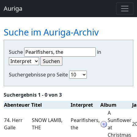
Auriga
Suche im Auriga-Archiv
Suche
in
Suchergebnisse pro Seite
Suchergebnis 1 - 0 von 3
Abenteuer
Titel
Interpret
Album
J
A
74. Herr
SNOW LAMB,
Pearlfishers,
Sunflower
2
Galle
THE
the
at
Christmas