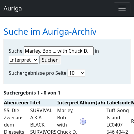
Auriga
Suche im Auriga-Archiv
Suche
in
Suchergebnisse pro Seite
Suchergebnis 1 - 0 von 1
Abenteuer
Titel
Interpret
Album
Jahr
Labelcode
M
55. Die
SURVIVAL
Marley,
Tuff Gong
Zwei aus
A.K.A.
Bob ...
Island
R
dem
BLACK
with
LC0407
Diesseits
SURVIVORS
Chuck D.
546 404-2