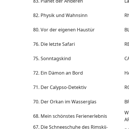
83. Planet der Anderen
L
82. Physik und Wahnsinn
Rh
80. Vor der eigenen Haustür
B
76. Die letzte Safari
R
75. Sonntagskind
C
72. Ein Dämon an Bord
H
71. Der Calypso-Detektiv
R
70. Der Orkan im Wasserglas
B
W
68. Mein schönstes Ferienerlebnis
A
67. Die Schneeschuhe des Rimskij-