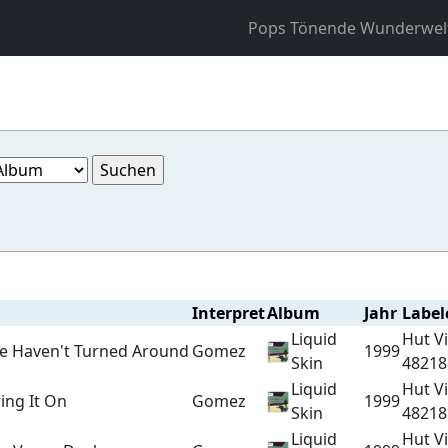
Pops Tönende Wunderwel
Interpret
Album
Jahr
Label
Liquid
Hut V
e Haven't Turned Around
Gomez
1999
Skin
48218
Liquid
Hut V
ing It On
Gomez
1999
Skin
48218
Liquid
Hut V