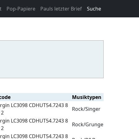
t
Pop-Papiere
Pauls letzter Brief
Suche
code
Musiktypen
irgin LC3098 CDHUT54.7243 8
Rock/Singer
 2
irgin LC3098 CDHUT54.7243 8
Rock/Grunge
 2
irgin LC3098 CDHUT54.7243 8