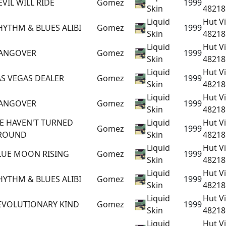
EVIL WILL RIDE
Gomez
1999
Skin
48218
Liquid
Hut V
HYTHM & BLUES ALIBI
Gomez
1999
Skin
48218
Liquid
Hut V
ANGOVER
Gomez
1999
Skin
48218
Liquid
Hut V
AS VEGAS DEALER
Gomez
1999
Skin
48218
Liquid
Hut V
ANGOVER
Gomez
1999
Skin
48218
E HAVEN'T TURNED
Liquid
Hut V
Gomez
1999
ROUND
Skin
48218
Liquid
Hut V
LUE MOON RISING
Gomez
1999
Skin
48218
Liquid
Hut V
HYTHM & BLUES ALIBI
Gomez
1999
Skin
48218
Liquid
Hut V
EVOLUTIONARY KIND
Gomez
1999
Skin
48218
Liquid
Hut V