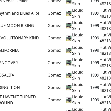
as Vegas Dealer
Gomez
1999
Skin
48218
Liquid
Hut V
ythm and Blues Alibi
Gomez
1999
Skin
48218
Liquid
Hut V
LUE MOON RISING
Gomez
1999
Skin
48218
Liquid
Hut V
EVOLUTIONARY KIND
Gomez
1999
Skin
48218
Liquid
Hut V
ALIFORNIA
Gomez
1999
Skin
48218
Liquid
Hut V
ANGOVER
Gomez
1999
Skin
48218
Liquid
Hut V
OSALITA
Gomez
1999
Skin
48218
Liquid
Hut V
RING IT ON
Gomez
1999
Skin
48218
E HAVEN'T TURNED
Liquid
Hut V
Gomez
1999
ROUND
Skin
48218
Liquid
Hut V