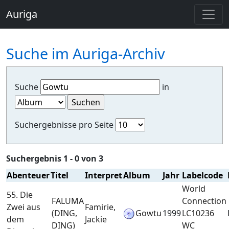
Auriga
Suche im Auriga-Archiv
Suche
in
Suchergebnisse pro Seite
Suchergebnis 1 - 0 von 3
Abenteuer
Titel
Interpret
Album
Jahr
Labelcode
World
55. Die
FALUMA
Connection
Zwei aus
Famirie,
(DING,
Gowtu
1999
LC10236
dem
Jackie
DING)
WC