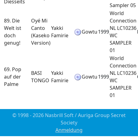
Diesseits
Sampler 05
World
89. Die
Oyé Mi
Connection
Welt ist
Canto
Yakki
NL LC10236
Gowtu
1999
doch
(Kaseko
Famirie
WC
genug!
Version)
SAMPLER
01
World
Connection
69. Pop
BASI
Yakki
NL LC10236
auf der
Gowtu
1999
TONGO
Famirie
WC
Palme
SAMPLER
01
© 1998 - 2026 Nasbrill Soft / Auriga Group Secret
Society
Anmeldung