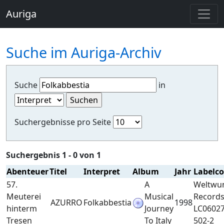
Auriga
Suche im Auriga-Archiv
Suche
in
Suchergebnisse pro Seite
Suchergebnis 1 - 0 von 1
Abenteuer
Titel
Interpret
Album
Jahr
Labelc
57.
A
Weltwu
Meuterei
Musical
Record
AZURRO
Folkabbestia
1998
hinterm
Journey
LC0602
Tresen
To Italy
502-2