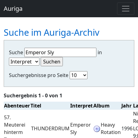
Auriga
Suche im Auriga-Archiv
Suche
in
Suchergebnisse pro Seite
Suchergebnis 1 - 0 von 1
Abenteuer
Titel
Interpret
Album
Jahr
L
N
57.
R
Meuterei
Emperor
Heavy
THUNDERDRUM
1996
L
hinterm
Sly
Rotation
9