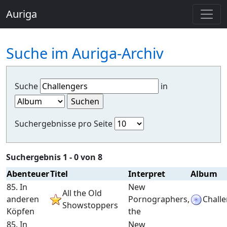
Auriga
Suche im Auriga-Archiv
Suche
in
Suchergebnisse pro Seite
Suchergebnis 1 - 0 von 8
Abenteuer
Titel
Interpret
Album
85. In
New
All the Old
anderen
Pornographers,
Chall
Showstoppers
Köpfen
the
85. In
New