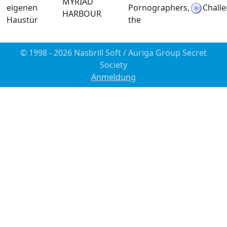
MYRIAD
eigenen
Pornographers,
Chall
HARBOUR
Haustür
the
© 1998 - 2026 Nasbrill Soft / Auriga Group Secret
Society
Anmeldung