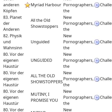
anderen
Myriad Harbour
Pornographers,
Chall
Köpfen
the
83. Planet
New
All the Old
der
Pornographers,
Chall
Showstoppers
Anderen
the
82. Physik
New
und
Unguided
Pornographers,
Chall
Wahnsinn
the
80. Vor der
New
eigenen
UNGUIDED
Pornographers,
Chall
Haustür
the
80. Vor der
New
ALL THE OLD
eigenen
Pornographers,
Chall
SHOWSTOPPERS
Haustür
the
80. Vor der
New
MUTINY, I
eigenen
Pornographers,
Chall
PROMISE YOU
Haustür
the
80. Vor der
New